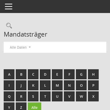
Toggle navigation
Rechercheauswahl
Mandatsträger
Alle Daten
A
B
C
D
E
F
G
H
I
J
K
L
M
N
O
P
Q
R
S
T
U
V
W
X
Y
Z
Alle