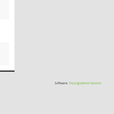
(Wird in
Software:
Sitzungsdienst
Session