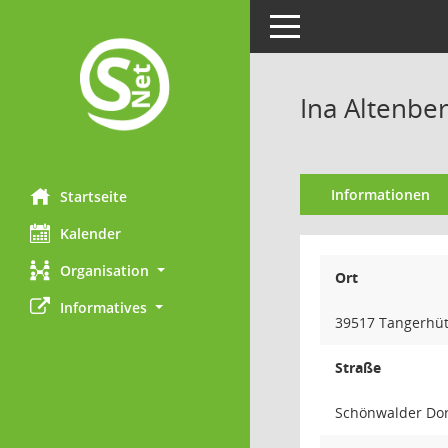
Toggle navigation
Ina Altenbe
Informationen
Startseite
Kalender
Organisation
Ort
Informatives
39517 Tangerhüt
Straße
Schönwalder Dor