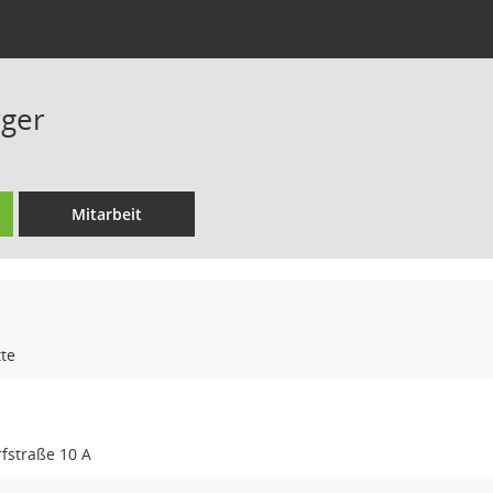
rger
Mitarbeit
te
fstraße 10 A