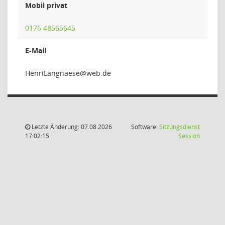
Mobil privat
0176 48565645
E-Mail
eseangn
Letzte Änderung: 07.08.2026
Software:
Sitzungsdienst
(Wird in
17:02:15
Session