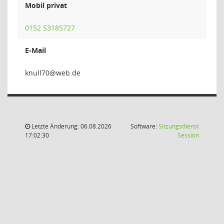
Mobil privat
0152 53185727
E-Mail
07l
Letzte Änderung: 06.08.2026
Software:
Sitzungsdienst
(Wird in
17:02:30
Session