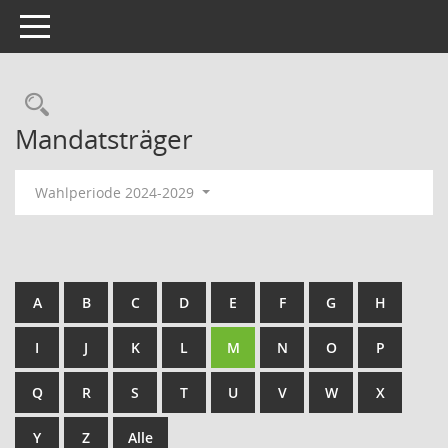
Toggle navigation
Rechercheauswahl
Mandatsträger
Wahlperiode 2024-2029
A
B
C
D
E
F
G
H
I
J
K
L
M
N
O
P
Q
R
S
T
U
V
W
X
Y
Z
Alle