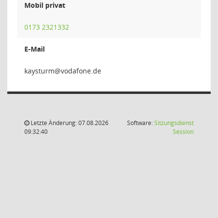
Mobil privat
0173 2321332
E-Mail
mrut
Letzte Änderung: 07.08.2026
Software:
Sitzungsdienst
(Wird in
09:32:40
Session