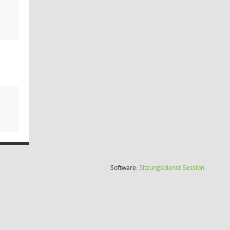
(Wird in
Software:
Sitzungsdienst
Session