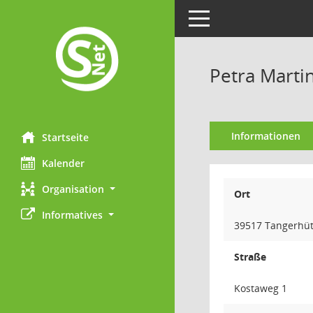
Toggle navigation
Petra Marti
Informationen
Startseite
Kalender
Organisation
Ort
Informatives
39517 Tangerhüt
Straße
Kostaweg 1