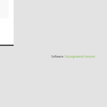
(Wird in
Software:
Sitzungsdienst
Session