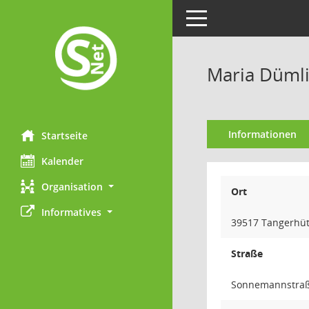
Toggle navigation
Maria Düml
Informationen
Startseite
Kalender
Organisation
Ort
Informatives
39517 Tangerhüt
Straße
Sonnemannstraß