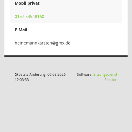
Mobil privat
0157 54548160
E-Mail
netsrakn
Letzte Änderung: 06.08.2026
Software:
Sitzungsdienst
(Wird in
12:03:33
Session