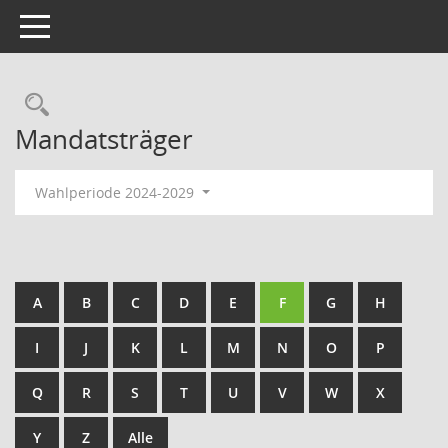
Toggle navigation
Rechercheauswahl
Mandatsträger
Wahlperiode 2024-2029
A
B
C
D
E
F
G
H
I
J
K
L
M
N
O
P
Q
R
S
T
U
V
W
X
Y
Z
Alle