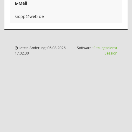
E-Mail
pp
Letzte Änderung: 06.08.2026
Software:
Sitzungsdienst
(Wird in
17:02:30
Session