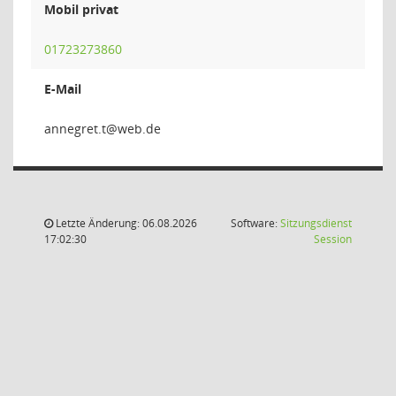
Mobil privat
01723273860
E-Mail
t.ter
Letzte Änderung: 06.08.2026
Software:
Sitzungsdienst
(Wird in
17:02:30
Session