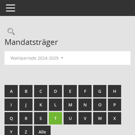
Toggle navigation
Rechercheauswahl
Mandatsträger
Wahlperiode 2024-2029
A
B
C
D
E
F
G
H
I
J
K
L
M
N
O
P
Q
R
S
T
U
V
W
X
Y
Z
Alle