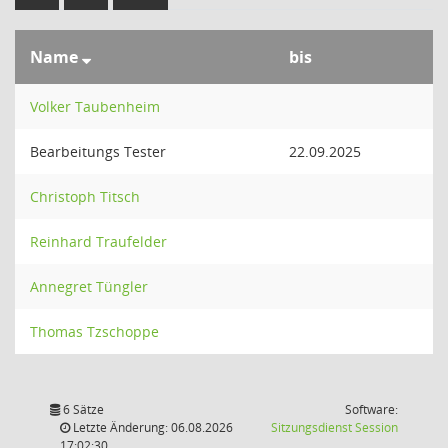
Name
bis
Volker Taubenheim
Bearbeitungs Tester
22.09.2025
Christoph Titsch
Reinhard Traufelder
Annegret Tüngler
Thomas Tzschoppe
6 Sätze
Software:
(Wird in
Letzte Änderung: 06.08.2026
Sitzungsdienst
Session
17:02:30