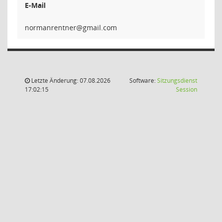
E-Mail
rentne
Letzte Änderung: 07.08.2026
Software:
Sitzungsdienst
(Wird in
17:02:15
Session