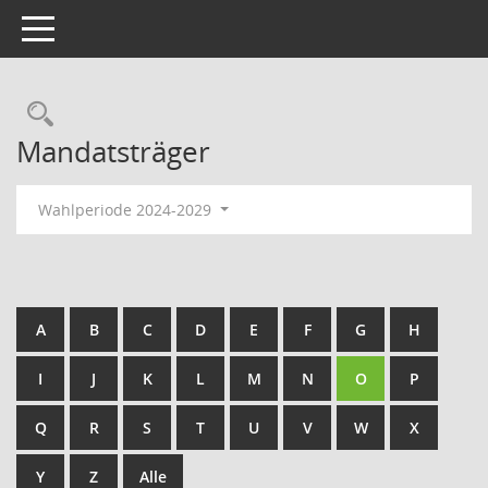
Toggle navigation
Rechercheauswahl
Mandatsträger
Wahlperiode 2024-2029
A
B
C
D
E
F
G
H
I
J
K
L
M
N
O
P
Q
R
S
T
U
V
W
X
Y
Z
Alle