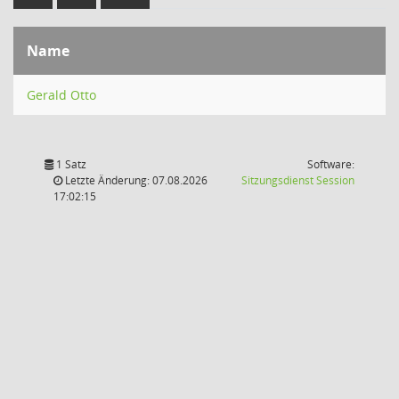
Name
Gerald Otto
1 Satz
Software:
(Wird in
Letzte Änderung: 07.08.2026
Sitzungsdienst
Session
17:02:15