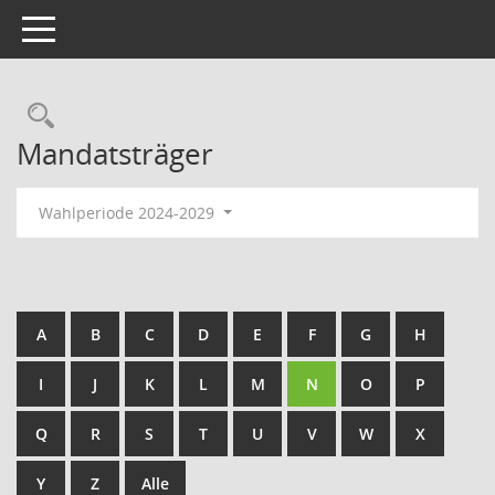
Toggle navigation
Rechercheauswahl
Mandatsträger
Wahlperiode 2024-2029
A
B
C
D
E
F
G
H
I
J
K
L
M
N
O
P
Q
R
S
T
U
V
W
X
Y
Z
Alle