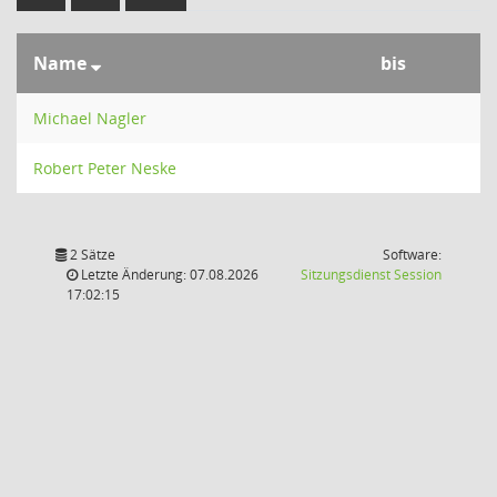
Name
bis
Michael Nagler
Robert Peter Neske
2 Sätze
Software:
(Wird in
Letzte Änderung: 07.08.2026
Sitzungsdienst
Session
17:02:15