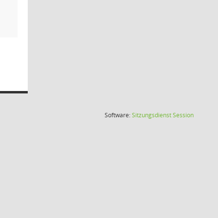
(Wird in
Software:
Sitzungsdienst
Session