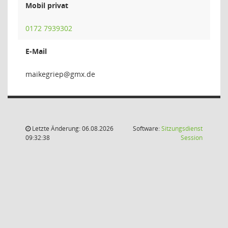
Mobil privat
0172 7939302
E-Mail
peirg
Letzte Änderung: 06.08.2026
Software:
Sitzungsdienst
(Wird in
09:32:38
Session