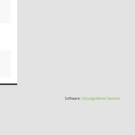
(Wird in
Software:
Sitzungsdienst
Session