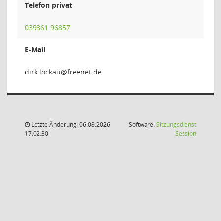
Telefon privat
039361 96857
E-Mail
uakco
Letzte Änderung: 06.08.2026
Software:
Sitzungsdienst
(Wird in
17:02:30
Session