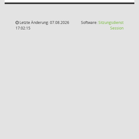
Letzte Änderung: 07.08.2026
Software:
Sitzungsdienst
(Wird in
17:02:15
Session