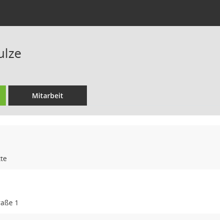
ulze
Mitarbeit
te
raße 1