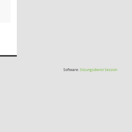
(Wird in
Software:
Sitzungsdienst
Session