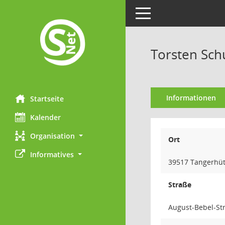
Toggle navigation
Torsten Sch
Informationen
Startseite
Kalender
Organisation
Ort
Informatives
39517 Tangerhüt
Straße
August-Bebel-St