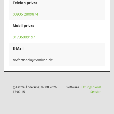
Telefon privat
03935 2809874
Mobil privat
01736009197
E-Mail
kcabt
Letzte Änderung: 07.08.2026
Software:
Sitzungsdienst
(Wird in
17:02:15
Session