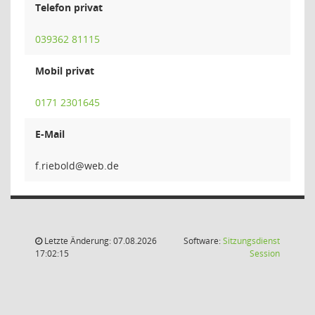
Telefon privat
039362 81115
Mobil privat
0171 2301645
E-Mail
dlob
Letzte Änderung: 07.08.2026
Software:
Sitzungsdienst
(Wird in
17:02:15
Session