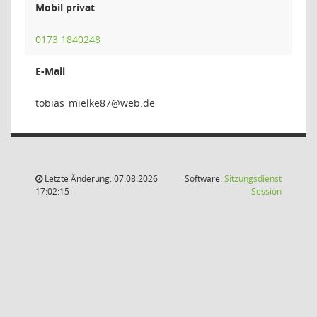
Mobil privat
0173 1840248
E-Mail
78eklei
Letzte Änderung: 07.08.2026
Software:
Sitzungsdienst
(Wird in
17:02:15
Session