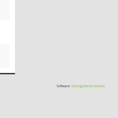
(Wird in
Software:
Sitzungsdienst
Session