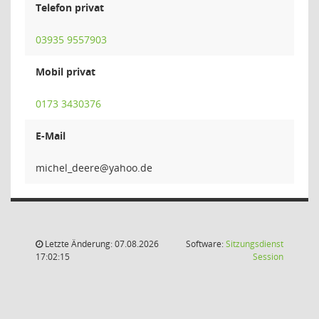
Telefon privat
03935 9557903
Mobil privat
0173 3430376
E-Mail
ereed_
Letzte Änderung: 07.08.2026
Software:
Sitzungsdienst
(Wird in
17:02:15
Session