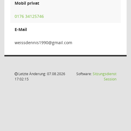
Mobil privat
0176 34125746
E-Mail
0991sin
Letzte Änderung: 07.08.2026
Software:
Sitzungsdienst
(Wird in
17:02:15
Session