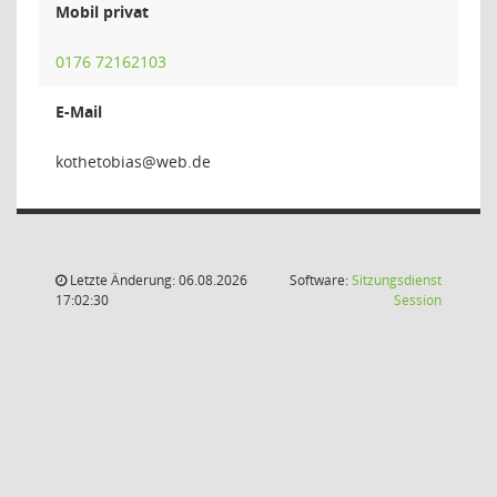
Mobil privat
0176 72162103
E-Mail
saibo
Letzte Änderung: 06.08.2026
Software:
Sitzungsdienst
(Wird in
17:02:30
Session