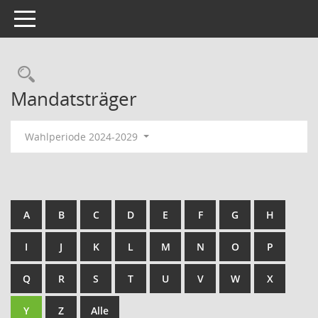
Toggle navigation
Rechercheauswahl
Mandatsträger
Wahlperiode 2024-2029
A
B
C
D
E
F
G
H
I
J
K
L
M
N
O
P
Q
R
S
T
U
V
W
X
Y
Z
Alle