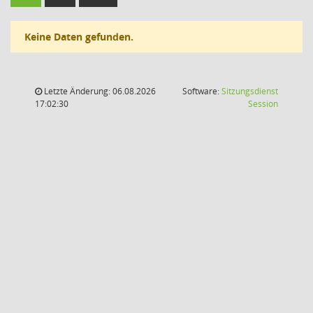
Keine Daten gefunden.
Letzte Änderung: 06.08.2026
Software:
Sitzungsdienst
(Wird in
17:02:30
Session