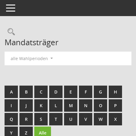
Toggle navigation
Rechercheauswahl
Mandatsträger
alle Wahlperioden
A
B
C
D
E
F
G
H
I
J
K
L
M
N
O
P
Q
R
S
T
U
V
W
X
Y
Z
Alle