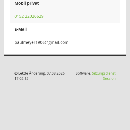
Mobil privat
0152 22026629
E-Mail
6091re
Letzte Änderung: 07.08.2026
Software:
Sitzungsdienst
(Wird in
17:02:15
Session