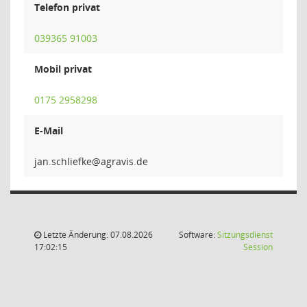
Telefon privat
039365 91003
Mobil privat
0175 2958298
E-Mail
ekfeil
Letzte Änderung: 07.08.2026
Software:
Sitzungsdienst
(Wird in
17:02:15
Session