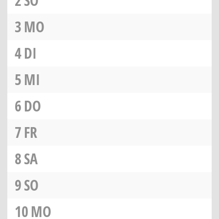
2
SO
3
MO
4
DI
5
MI
6
DO
7
FR
8
SA
9
SO
10
MO