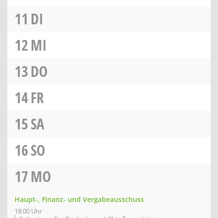
11
DI
12
MI
13
DO
14
FR
15
SA
16
SO
17
MO
Haupt-, Finanz- und Vergabeausschuss
18:00 Uhr