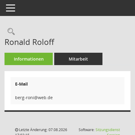
Toggle navigation
Rechercheauswahl
Ronald Roloff
Informationen
Mitarbeit
E-Mail
inor
Letzte Änderung: 07.08.2026
Software:
Sitzungsdienst
(Wird in