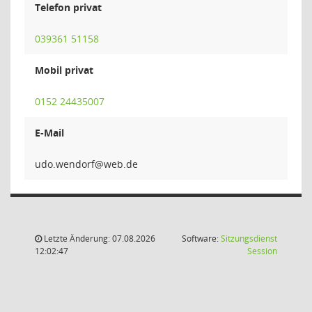
Telefon privat
039361 51158
Mobil privat
0152 24435007
E-Mail
frodn
Letzte Änderung: 07.08.2026
Software:
Sitzungsdienst
(Wird in
12:02:47
Session