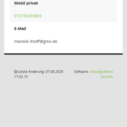
Mobil privat
015733263069
E-Mail
ffolhi.
Letzte Änderung: 07.08.2026
Software:
Sitzungsdienst
(Wird in
17:02:15
Session