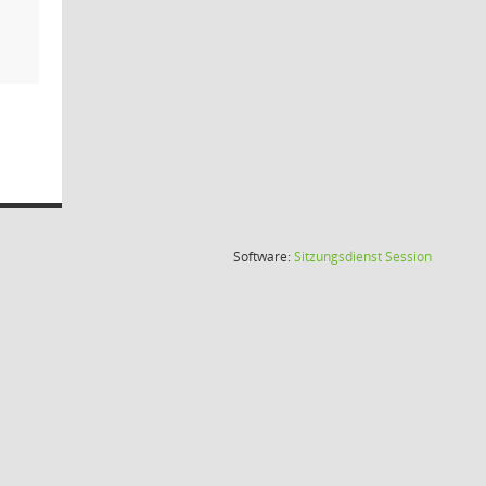
(Wird in
Software:
Sitzungsdienst
Session