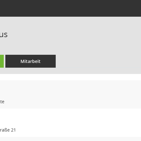
us
Mitarbeit
te
traße 21