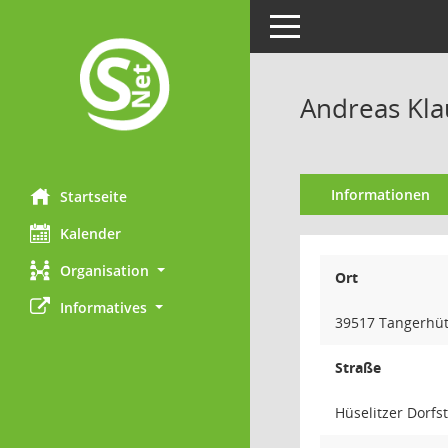
Toggle navigation
Andreas Kla
Informationen
Startseite
Kalender
Organisation
Ort
Informatives
39517 Tangerhüt
Straße
Hüselitzer Dorfs