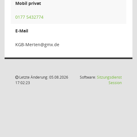
Mobil privat
0177 5432774
E-Mail
netre
Letzte Änderung: 05.08.2026
Software:
Sitzungsdienst
(Wird in
17:02:23
Session