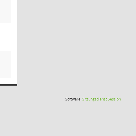
(Wird in
Software:
Sitzungsdienst
Session