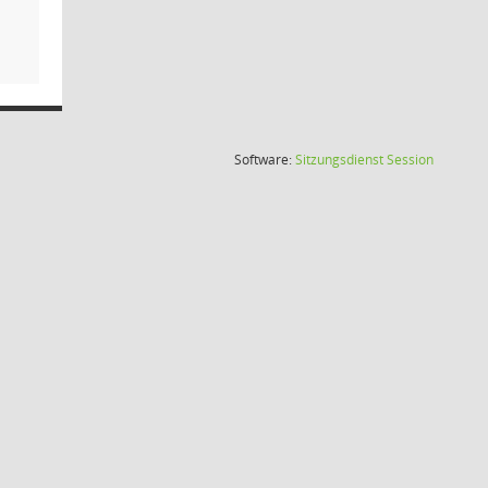
(Wird in
Software:
Sitzungsdienst
Session