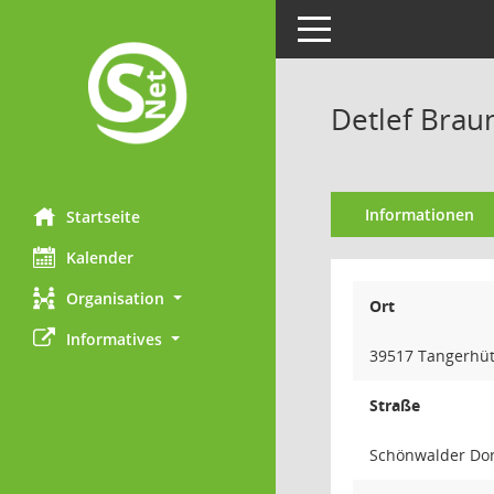
Toggle navigation
Detlef Brau
Informationen
Startseite
Kalender
Organisation
Ort
Informatives
39517 Tangerhüt
Straße
Schönwalder Dor