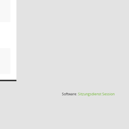
(Wird in
Software:
Sitzungsdienst
Session