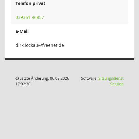
Telefon privat
039361 96857
E-Mail
uakco
Letzte Änderung: 06.08.2026
Software:
Sitzungsdienst
(Wird in
17:02:30
Session