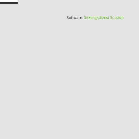
(Wird in
Software:
Sitzungsdienst
Session