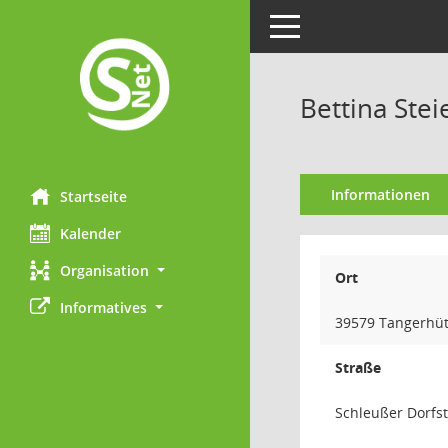
Toggle navigation
Bettina Stei
Informationen
Startseite
Kalender
Organisation
Ort
Informatives
39579 Tangerhüt
Straße
Schleußer Dorfs