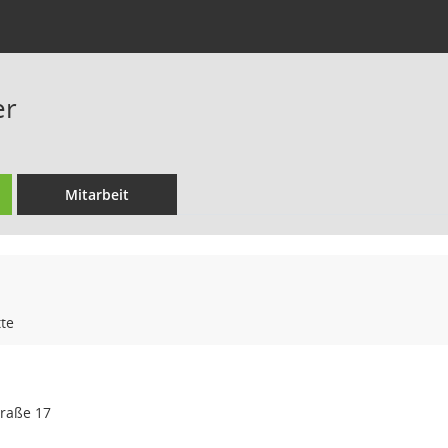
er
Mitarbeit
te
traße 17