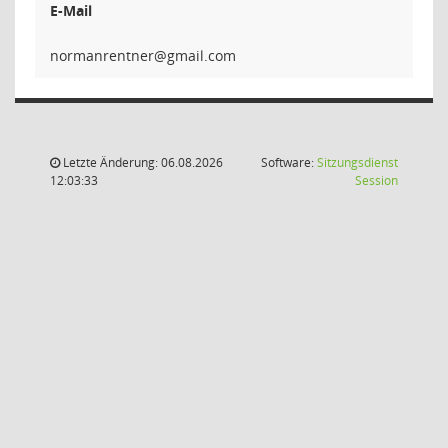
E-Mail
rentne
Letzte Änderung: 06.08.2026
Software:
Sitzungsdienst
(Wird in
12:03:33
Session