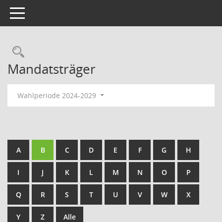
Toggle navigation
Rechercheauswahl
Mandatsträger
Wahlperiode 2024-2029
A
B
C
D
E
F
G
H
I
J
K
L
M
N
O
P
Q
R
S
T
U
V
W
X
Y
Z
Alle