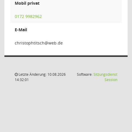
Mobil privat
0172 9982962
E-Mail
hcstith
Letzte Änderung: 10.08.2026
Software:
Sitzungsdienst
(Wird in
14:32:01
Session