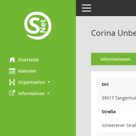
Toggle navigation
Corina Unbe
Informationen
Startseite
Kalender
Organisation
Ort
Informatives
39517 Tangerhüt
Straße
Scheerener Stra