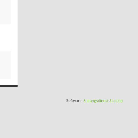
(Wird in
Software:
Sitzungsdienst
Session