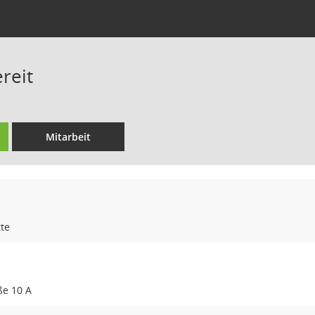
reit
Mitarbeit
te
ße 10 A