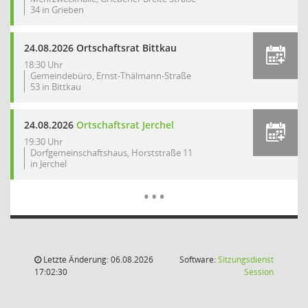
34 in Grieben
24.08.2026 Ortschaftsrat Bittkau
18:30 Uhr
Gemeindebüro, Ernst-Thälmann-Straße
53 in Bittkau
24.08.2026
Ortschaftsrat Jerchel
19:30 Uhr
Dorfgemeinschaftshaus, Horststraße 11
in Jerchel
Mehr Dat
…
Letzte Änderung: 06.08.2026
Software:
Sitzungsdienst
(Wird in
17:02:30
Session