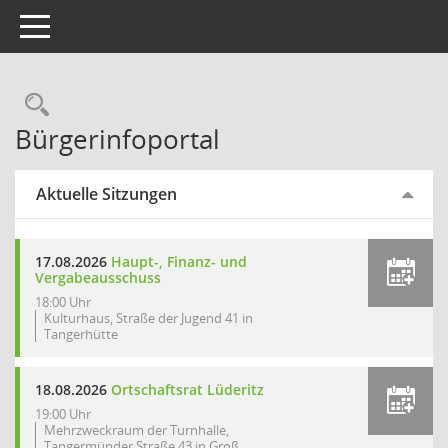
Toggle navigation
Rechercheauswahl
Bürgerinfoportal
Aktuelle Sitzungen
17.08.2026
Haupt-, Finanz- und
Vergabeausschuss
18:00 Uhr
Kulturhaus, Straße der Jugend 41 in
Tangerhütte
18.08.2026
Ortschaftsrat Lüderitz
19:00 Uhr
Mehrzweckraum der Turnhalle,
Tangermünder Straße 43 in Groß