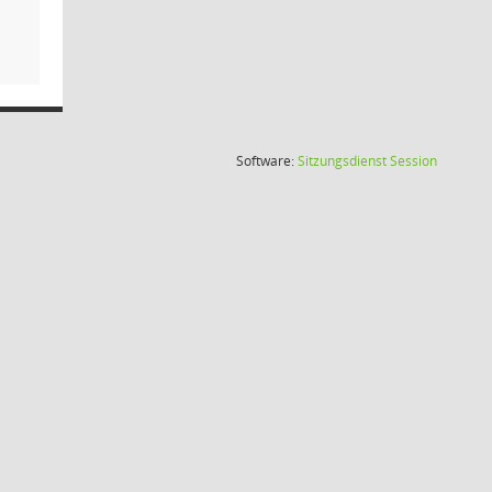
(Wird in
Software:
Sitzungsdienst
Session